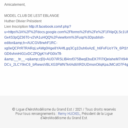
Amicalement,
MODEL CLUB DE LEST EBLANGE
Huther Olivier Président
Lien Inscription
http://l.facebook.com/l.php?
u=https%3A%2F%2Fdocs.google.com%2Fforms%2Fd%2Fe%2F1FAIpQLSc1U
Gx4S3pQZ36T0-v2VA1uHQQ%2Fviewform%3Fusp%3Dpublish-
editor&amp;h=AUCGV8rwhF1RC-
xg0eQCPrRTRARqLvAWg0Hge8YAHfLgq3Cg1Duh6xAzE_h6FvFUoY7k_6Pt1
GD6vhmHiG1vDCZPQgKYxFG0lxTft-
&amp;__tn__=q&amp;c[0]=AUD7iRSLIB4rof375BwqEbuEK7FI7IQelaheM7H9
DCs_2LCY9nC6_bRwwsVBLXG3FWNTk4AdIiXRDUDmsnOilqKpaJMCdO7F4g
© Ligue d'AéroModélisme du Grand Est / 2021 / Tous droits reservés
Pour tous renseignements :
Remy HUCKEL
, Président de la Ligue
d'AéroModélisme du Grand Est.