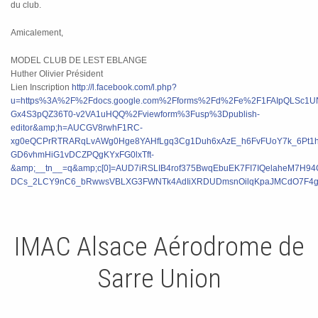
du club.
Amicalement,
MODEL CLUB DE LEST EBLANGE
Huther Olivier Président
Lien Inscription
http://l.facebook.com/l.php?
u=https%3A%2F%2Fdocs.google.com%2Fforms%2Fd%2Fe%2F1FAIpQLSc1U
Gx4S3pQZ36T0-v2VA1uHQQ%2Fviewform%3Fusp%3Dpublish-
editor&amp;h=AUCGV8rwhF1RC-
xg0eQCPrRTRARqLvAWg0Hge8YAHfLgq3Cg1Duh6xAzE_h6FvFUoY7k_6Pt1
GD6vhmHiG1vDCZPQgKYxFG0lxTft-
&amp;__tn__=q&amp;c[0]=AUD7iRSLIB4rof375BwqEbuEK7FI7IQelaheM7H9
DCs_2LCY9nC6_bRwwsVBLXG3FWNTk4AdIiXRDUDmsnOilqKpaJMCdO7F4g
IMAC Alsace Aérodrome de
Sarre Union