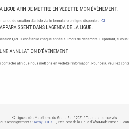
 LA LIGUE AFIN DE METTRE EN VEDETTE MON ÉVÉNEMENT.
demande de création d'article via le formulaire en ligne disponible
ICI
PPARAISSENT DANS L'AGENDA DE LA LIGUE.
et session QPDD est établie chaque année au mois de décembre. Cepndant, si vous 
 D'UNE ANNULATION D'ÉVÉNEMENT
ontacter afin que nous mettions en vedette l'information. Pour cela, veuillez contac
© Ligue d'AéroModélisme du Grand Est / 2021 / Tous droits reservés
tous renseignements :
Remy HUCKEL
, Président de la Ligue d'AéroModélisme du Gran